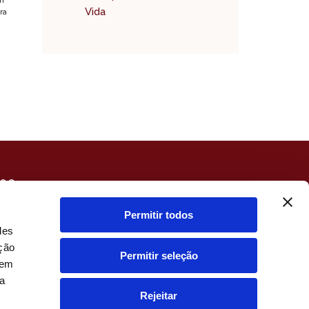
Vida
ra
LOG
EGUROS
MULADOR SEGURO VIDA
Permitir todos
RCEIROS
des
ação
Permitir seleção
dem
ua
Rejeitar