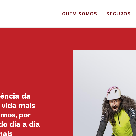
QUEM SOMOS
SEGUROS
ência da
 vida mais
rmos, por
do dia a dia
mais