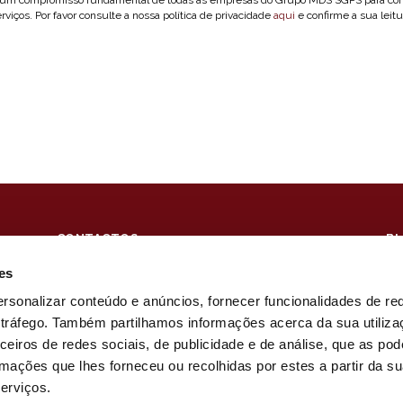
rviços. Por favor consulte a nossa política de privacidade
aqui
e confirme a sua leitu
CONTACTOS
B
ESCRITÓRIOS
S
es
Lisboa
SI
Angra do Heroísmo
PA
ersonalizar conteúdo e anúncios, fornecer funcionalidades de re
Ponta Delgada
o tráfego. Também partilhamos informações acerca da sua utiliz
Praia da Vitória
ceiros de redes sociais, de publicidade e de análise, que as po
mações que lhes forneceu ou recolhidas por estes a partir da s
serviços.