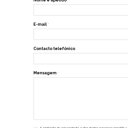
*
E-mail
*
Contacto telefónico
Mensagem
*
A proteção da privacidade e dos dados pessoais consti