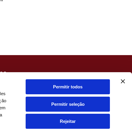
LOG
EGUROS
MULADOR SEGURO VIDA
Permitir todos
RCEIROS
des
ação
Permitir seleção
dem
ua
Rejeitar