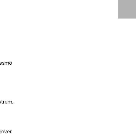
 mesmo
utrem.
rever