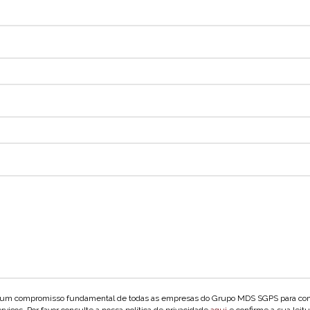
tui um compromisso fundamental de todas as empresas do Grupo MDS SGPS para c
rviços. Por favor consulte a nossa política de privacidade
aqui
e confirme a sua leitu