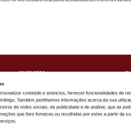
CONTACTOS
B
ESCRITÓRIOS
S
es
Lisboa
SI
Angra do Heroísmo
PA
ersonalizar conteúdo e anúncios, fornecer funcionalidades de re
Ponta Delgada
o tráfego. Também partilhamos informações acerca da sua utiliz
Praia da Vitória
ceiros de redes sociais, de publicidade e de análise, que as po
mações que lhes forneceu ou recolhidas por estes a partir da s
serviços.