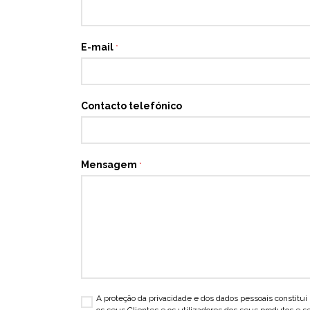
E-mail
*
Contacto telefónico
Mensagem
*
A proteção da privacidade e dos dados pessoais consti
os seus Clientes e os utilizadores dos seus produtos e se